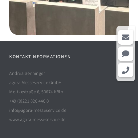
KONTAKTINFORMATIONEN
Andrea Benninger
agora Messeservice GmbH
Moltkestraße 6, 50674 Köln
+49 (0)221 820 440 0
info@agora-messeservice.de
www.agora-messeservice.de