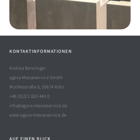
KONTAKTINFORMATIONEN
Andrea Benninger
agora Messeservice GmbH
Moltkestraße 6, 50674 Köln
+49 (0)221 820 440 0
info@agora-messeservice.de
www.agora-messeservice.de
AUF EINEN BLICK