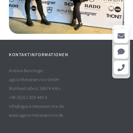
KONTAKTINFORMATIONEN
Andrea Benninger
agora Messeservice GmbH
Moltkestraße 6, 50674 Köln
+49 (0)221 820 440 0
info@agora-messeservice.de
www.agora-messeservice.de