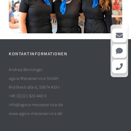
KONTAKTINFORMATIONEN
Andrea Benninger
agora Messeservice GmbH
Moltkestraße 6, 50674 Köln
+49 (0)221 820 440 0
info@agora-messeservice.de
www.agora-messeservice.de