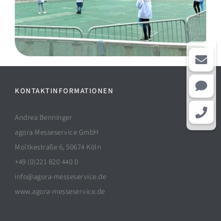
KONTAKTINFORMATIONEN
Andrea Benninger
agora Messeservice GmbH
Moltkestraße 6, 50674 Köln
+49 (0)221 820 440 0
info@agora-messeservice.de
www.agora-messeservice.de