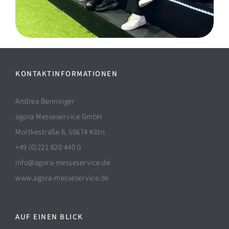
KONTAKTINFORMATIONEN
Andrea Benninger
agora Messeservice GmbH
Moltkestraße 6, 50674 Köln
+49 (0)221 820 440 0
info@agora-messeservice.de
www.agora-messeservice.de
AUF EINEN BLICK