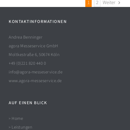
1
2
Weiter
KONTAKTINFORMATIONEN
Andrea Benninger
agora Messeservice GmbH
Moltkestraße 6, 50674 Köln
+49 (0)221 820 440 0
info@agora-messeservice.de
www.agora-messeservice.de
AUF EINEN BLICK
Home
>
Leistungen
>