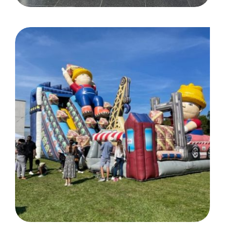
DEUTZ AG Family Day: Köln
Porz / Kunde Polivox
werbeagentur GmbH