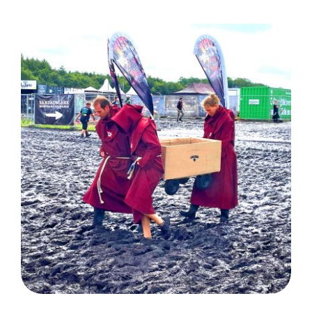
W:O:A Festival: Wacken /
Kunde Gerolsteiner Brunnen
GmbH & Co.KG