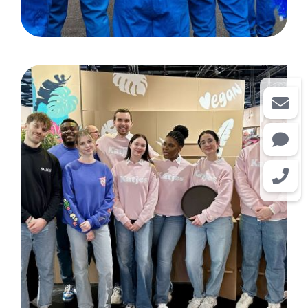
ISM Cologne, Katjes Fassin
GmbH & Co.KG inkl. Marke
Sallos und Ahoj Brause