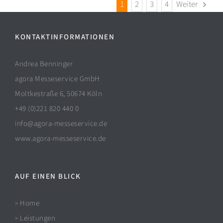
1
2
3
4
Weiter
KONTAKTINFORMATIONEN
Andrea Benninger
agora Messeservice GmbH
Moltkestraße 6, 50674 Köln
+49 (0)221 820 440 0
info@agora-messeservice.de
www.agora-messeservice.de
AUF EINEN BLICK
Home
>
Leistungen
>