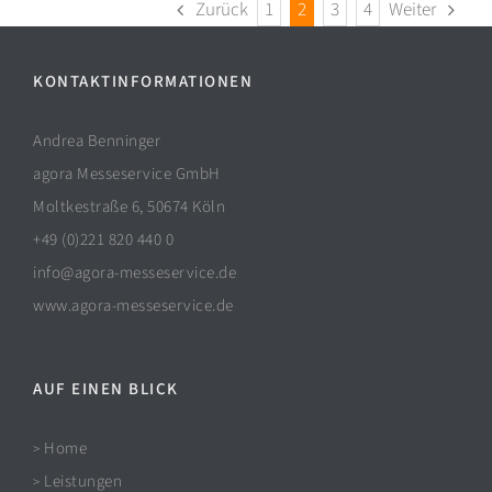
Zurück
1
2
3
4
Weiter
KONTAKTINFORMATIONEN
Andrea Benninger
agora Messeservice GmbH
Moltkestraße 6, 50674 Köln
+49 (0)221 820 440 0
info@agora-messeservice.de
www.agora-messeservice.de
AUF EINEN BLICK
Home
>
Leistungen
>