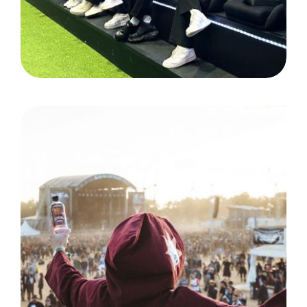
W:O:A 2024: Wacken /
Gerolsteiner Brunnen GmbH
& Co. KG