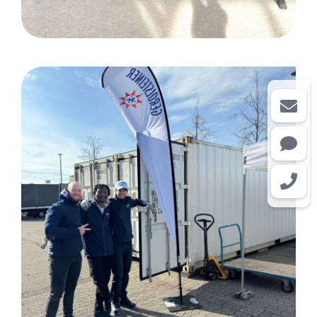
ProWein: Düsseldorf / Kunde
Gerolsteiner Brunnen GmbH
& Co. KG